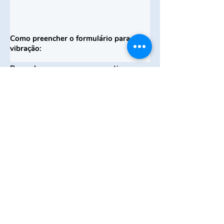
Como preencher o formulário para
vibração:
Preencha seu nome no respectivo
campo.
No campo MENSAGEM coloque seu
pedido específico e/ou nomes de
pessoas que você deseja que receba
vibração.
Os dados preenchidos são tratados com
total confidencialidade pelo GEEDEM.
GEEDEM: Rua Vera Cruz nº 386/387 - Jardim
Hollywood - São Bernardo do Campo - S.P.
Tel:
(11) 4177-4233
/
(11) 99319-6265
Dúvidas / Sugestões: